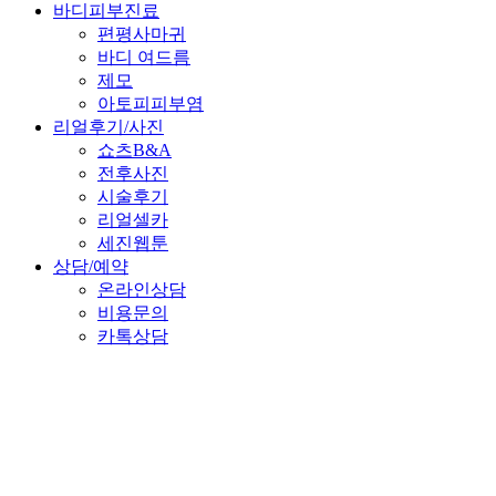
바디피부진료
편평사마귀
바디 여드름
제모
아토피피부염
리얼후기/사진
쇼츠B&A
전후사진
시술후기
리얼셀카
세진웹툰
상담/예약
온라인상담
비용문의
카톡상담