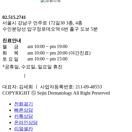
02.515.2741
서울시 강남구 언주로 172길30 3층, 4층
수인분당선 압구정로데오역 6번 출구 도보 5분
진료안내
am 10:00 ~ pm 19:00
월
금
화
목
am 10:00 ~ pm 20:00 (야간진료)
am 10:00 ~ pm 15:00
토
요
일
*공휴일, 수요일, 일요일 휴진
이용약관
ㅣ
개인정보취급방침
대표자: 김세희 ㅣ 사업자등록번호: 211-09-48553
COPYRIGHT ⓒ Sejin Dermatology All Right Preserved
전화걸기
빠른상담
카톡상담
온라인상담
리얼셀카