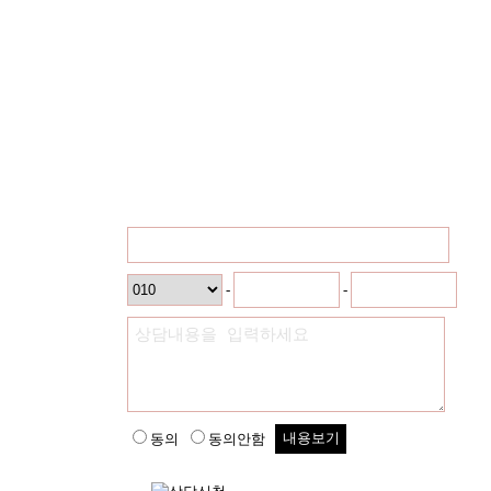
이름
연락
-
-
처
상담
내용
동의
동의안함
내용보기