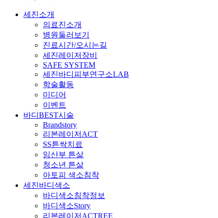
세진소개
의료진소개
병원둘러보기
진료시간/오시는길
세진레이저장비
SAFE SYSTEM
세진바디피부연구소LAB
학술활동
미디어
이벤트
바디BEST시술
Brandstory
리본레이저ACT
SS튼싹치료
임산부 튼살
청소년 튼살
아토피 색소침착
세진바디색소
바디색소침착정보
바디색소Story
리본레이저ACTREE