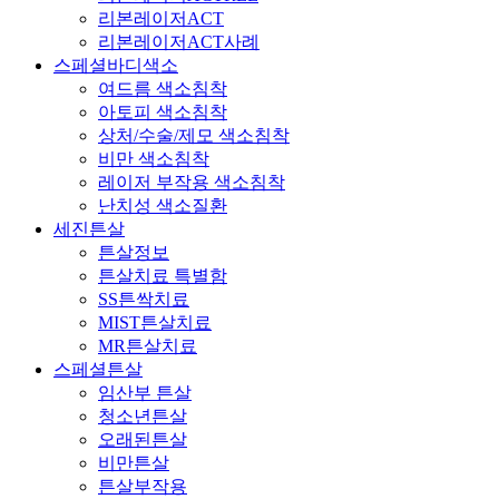
리본레이저ACT
리본레이저ACT사례
스페셜바디색소
여드름 색소침착
아토피 색소침착
상처/수술/제모 색소침착
비만 색소침착
레이저 부작용 색소침착
난치성 색소질환
세진튼살
튼살정보
튼살치료 특별함
SS튼싹치료
MIST튼살치료
MR튼살치료
스페셜튼살
임산부 튼살
청소년튼살
오래된튼살
비만튼살
튼살부작용