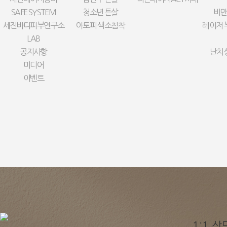
SAFE SYSTEM
청소년 튼살
비만
세진바디피부연구소
아토피 색소침착
레이저 
LAB
공지사항
난치
미디어
이벤트
1:1 