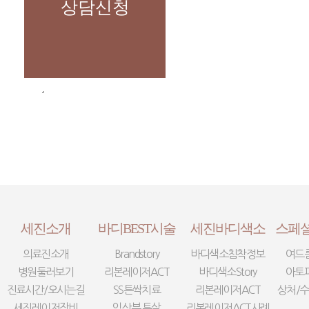
상담신청
세진소개
바디BEST시술
세진바디색소
스페
의료진소개
Brandstory
바디색소침착정보
여드
병원둘러보기
리본레이저ACT
바디색소Story
아토
진료시간/오시는길
SS튼싹치료
리본레이저ACT
상처/수
세진레이저장비
임산부 튼살
리본레이저ACT사례