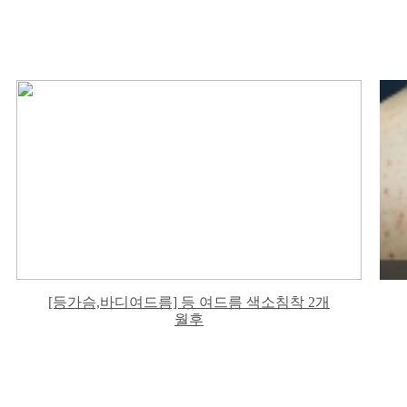
[등가슴,바디여드름] 등 여드름 색소침착 2개
월후