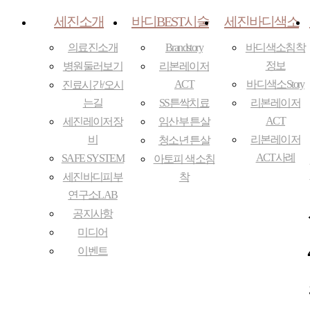
세진소개
바디BEST시술
세진바디색소
의료진소개
Brandstory
바디색소침착
정보
병원둘러보기
리본레이저
ACT
바디색소Story
진료시간/오시
는길
SS튼싹치료
리본레이저
ACT
세진레이저장
임산부 튼살
비
리본레이저
청소년 튼살
ACT사례
SAFE SYSTEM
아토피 색소침
세진바디피부
착
연구소LAB
공지사항
미디어
이벤트