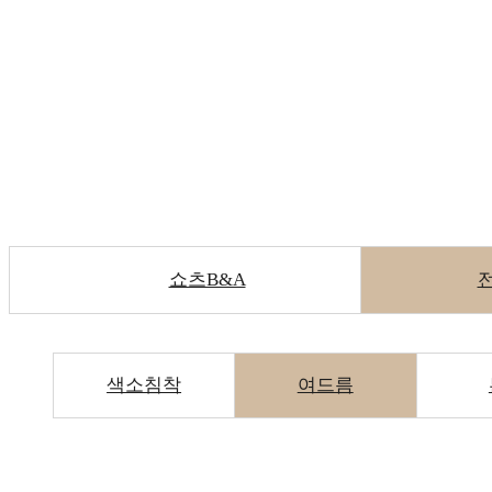
전후사진
쇼츠B&A
색소침착
여드름