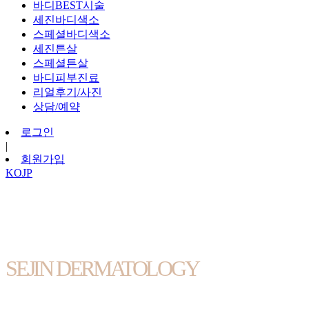
바디BEST시술
세진바디색소
스페셜바디색소
세진튼살
스페셜튼살
바디피부진료
리얼후기/사진
상담/예약
로그인
|
회원가입
KO
JP
SEJIN DERMATOLOGY