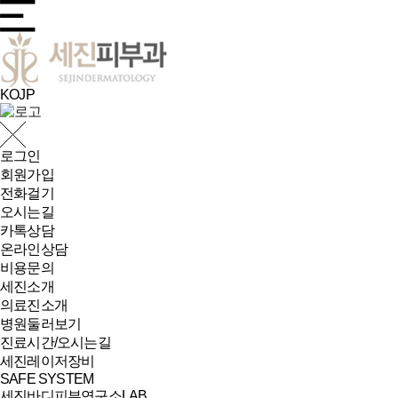
KO
JP
로그인
회원가입
전화걸기
오시는길
카톡상담
온라인상담
비용문의
세진소개
의료진소개
병원둘러보기
진료시간/오시는길
세진레이저장비
SAFE SYSTEM
세진바디피부연구소LAB