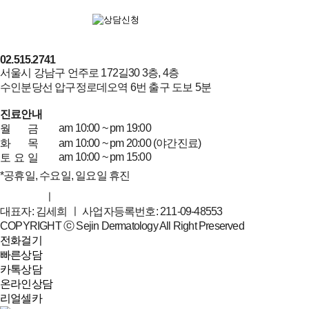
02.515.2741
서울시 강남구 언주로 172길30 3층, 4층
수인분당선 압구정로데오역 6번 출구 도보 5분
진료안내
am 10:00 ~ pm 19:00
월
금
화
목
am 10:00 ~ pm 20:00 (야간진료)
am 10:00 ~ pm 15:00
토
요
일
*공휴일, 수요일, 일요일 휴진
이용약관
ㅣ
개인정보취급방침
대표자: 김세희 ㅣ 사업자등록번호: 211-09-48553
COPYRIGHT ⓒ Sejin Dermatology All Right Preserved
전화걸기
빠른상담
카톡상담
온라인상담
리얼셀카