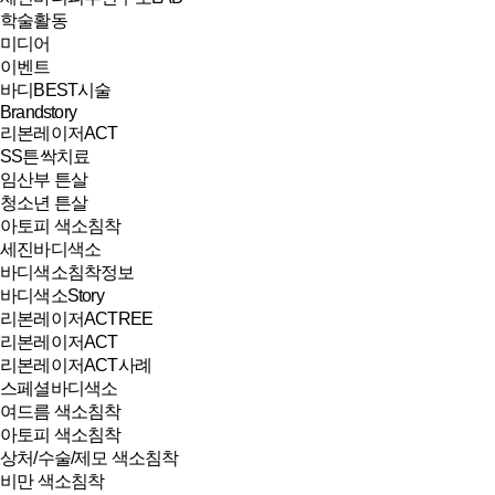
학술활동
미디어
이벤트
바디BEST시술
Brandstory
리본레이저ACT
SS튼싹치료
임산부 튼살
청소년 튼살
아토피 색소침착
세진바디색소
바디색소침착정보
바디색소Story
리본레이저ACTREE
리본레이저ACT
리본레이저ACT사례
스페셜바디색소
여드름 색소침착
아토피 색소침착
상처/수술/제모 색소침착
비만 색소침착