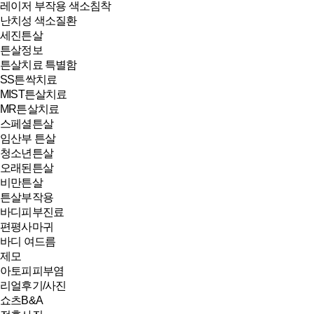
레이저 부작용 색소침착
난치성 색소질환
세진튼살
튼살정보
튼살치료 특별함
SS튼싹치료
MIST튼살치료
MR튼살치료
스페셜튼살
임산부 튼살
청소년튼살
오래된튼살
비만튼살
튼살부작용
바디피부진료
편평사마귀
바디 여드름
제모
아토피피부염
리얼후기/사진
쇼츠B&A