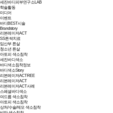
세진바디피부연구소LAB
학술활동
미디어
이벤트
바디BEST시술
Brandstory
리본레이저ACT
SS튼싹치료
임산부 튼살
청소년 튼살
아토피 색소침착
세진바디색소
바디색소침착정보
바디색소Story
리본레이저ACTREE
리본레이저ACT
리본레이저ACT사례
스페셜바디색소
여드름 색소침착
아토피 색소침착
상처/수술/제모 색소침착
비만 색소침착