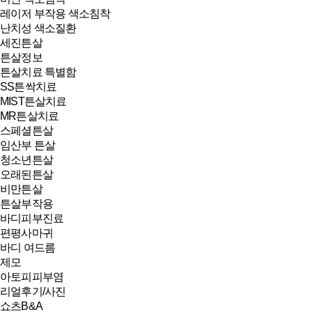
레이저 부작용 색소침착
난치성 색소질환
세진튼살
튼살정보
튼살치료 특별함
SS튼싹치료
MIST튼살치료
MR튼살치료
스페셜튼살
임산부 튼살
청소년튼살
오래된튼살
비만튼살
튼살부작용
바디피부진료
편평사마귀
바디 여드름
제모
아토피피부염
리얼후기/사진
쇼츠B&A