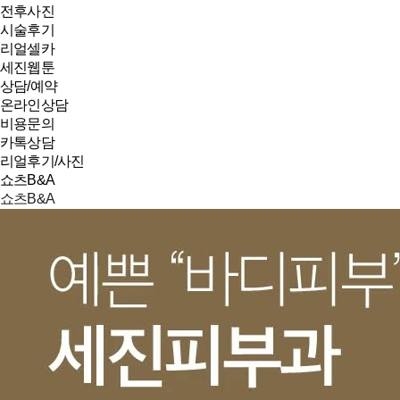
전후사진
시술후기
리얼셀카
세진웹툰
상담/예약
온라인상담
비용문의
카톡상담
리얼후기/사진
쇼츠B&A
쇼츠B&A