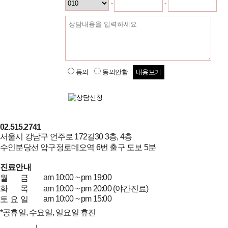
-
-
연락처
상담내용
동의
동의안함
내용보기
02.515.2741
서울시 강남구 언주로 172길30 3층, 4층
수인분당선 압구정로데오역 6번 출구 도보 5분
진료안내
am 10:00 ~ pm 19:00
월
금
화
목
am 10:00 ~ pm 20:00 (야간진료)
am 10:00 ~ pm 15:00
토
요
일
*공휴일, 수요일, 일요일 휴진