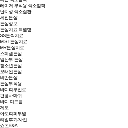
레이저 부작용 색소침착
난치성 색소질환
세진튼살
튼살정보
튼살치료 특별함
SS튼싹치료
MIST튼살치료
MR튼살치료
스페셜튼살
임산부 튼살
청소년튼살
오래된튼살
비만튼살
튼살부작용
바디피부진료
편평사마귀
바디 여드름
제모
아토피피부염
리얼후기/사진
쇼츠B&A