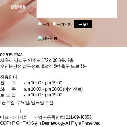
상담내용
동의
동의안함
내용보기
02.515.2741
서울시 강남구 언주로 172길30 3층, 4층
수인분당선 압구정로데오역 6번 출구 도보 5분
진료안내
am 10:00 ~ pm 19:00
월
금
화
목
am 10:00 ~ pm 20:00 (야간진료)
am 10:00 ~ pm 15:00
토
요
일
*공휴일, 수요일, 일요일 휴진
이용약관
ㅣ
개인정보취급방침
대표자: 김세희 ㅣ 사업자등록번호: 211-09-48553
COPYRIGHT ⓒ Sejin Dermatology All Right Preserved