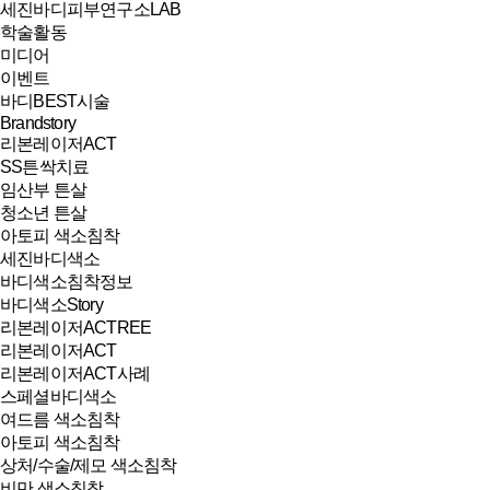
세진바디피부연구소LAB
학술활동
미디어
이벤트
바디BEST시술
Brandstory
리본레이저ACT
SS튼싹치료
임산부 튼살
청소년 튼살
아토피 색소침착
세진바디색소
바디색소침착정보
바디색소Story
리본레이저ACTREE
리본레이저ACT
리본레이저ACT사례
스페셜바디색소
여드름 색소침착
아토피 색소침착
상처/수술/제모 색소침착
비만 색소침착