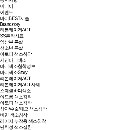
공지사항
미디어
이벤트
바디BEST시술
Brandstory
리본레이저ACT
SS튼싹치료
임산부 튼살
청소년 튼살
아토피 색소침착
세진바디색소
바디색소침착정보
바디색소Story
리본레이저ACT
리본레이저ACT사례
스페셜바디색소
여드름 색소침착
아토피 색소침착
상처/수술/제모 색소침착
비만 색소침착
레이저 부작용 색소침착
난치성 색소질환