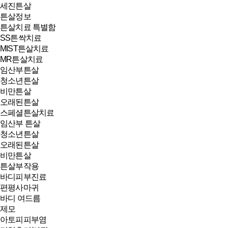
세진튼살
튼살정보
튼살치료 특별함
SS튼싹치료
MIST튼살치료
MR튼살치료
임산부튼살
청소년튼살
비만튼살
오래된튼살
스페셜튼살치료
임산부 튼살
청소년튼살
오래된튼살
비만튼살
튼살부작용
바디피부진료
편평사마귀
바디 여드름
제모
아토피피부염