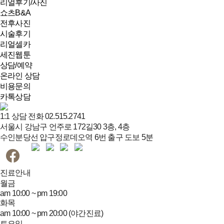
리얼후기/사진
쇼츠B&A
전후사진
시술후기
리얼셀카
세진웹툰
상담/예약
온라인 상담
비용문의
카톡상담
1:1 상담 전화
02.515.2741
서울시 강남구 언주로 172길30 3층, 4층
수인분당선 압구정로데오역 6번 출구 도보 5분
진료안내
월
금
am 10:00 ~ pm 19:00
화
목
am 10:00 ~ pm 20:00 (야간진료)
토
요
일