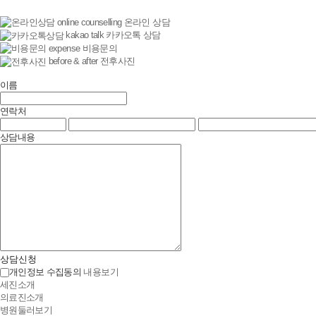
online counselling
온라인 상담
kakao talk
카카오톡 상담
expense
비용문의
before & after
전후사진
이름
연락처
상담내용
상담신청
개인정보 수집동의
내용보기
세진소개
의료진소개
병원둘러보기