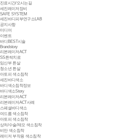
진료시간/오시는길
세진레이저장비
SAFE SYSTEM
세진바디피부연구소LAB
공지사항
미디어
이벤트
바디BEST시술
Brandstory
리본레이저ACT
SS튼싹치료
임산부 튼살
청소년 튼살
아토피 색소침착
세진바디색소
바디색소침착정보
바디색소Story
리본레이저ACT
리본레이저ACT사례
스페셜바디색소
여드름 색소침착
아토피 색소침착
상처/수술/제모 색소침착
비만 색소침착
레이저 부작용 색소침착