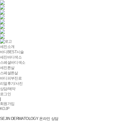
세진소개
바디BEST시술
세진바디색소
스페셜바디색소
세진튼살
스페셜튼살
바디피부진료
리얼후기/사진
상담/예약
로그인
|
회원가입
KO
JP
SEJIN DERMATOLOGY
온라인 상담