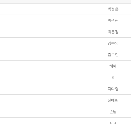
박정은
박경림
최은정
강숙영
김수현
혜헤
K
곽다영
신예림
손님
ㅇㅇ