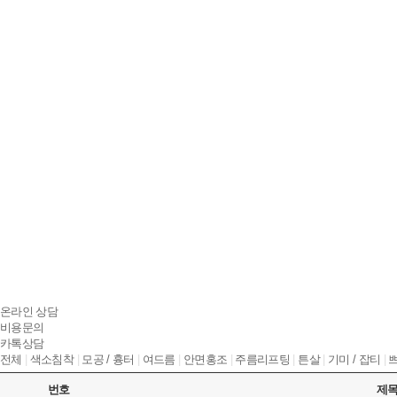
온라인 상담
비용문의
카톡상담
전체
|
색소침착
|
모공 / 흉터
|
여드름
|
안면홍조
|
주름리프팅
|
튼살
|
기미 / 잡티
|
번호
제