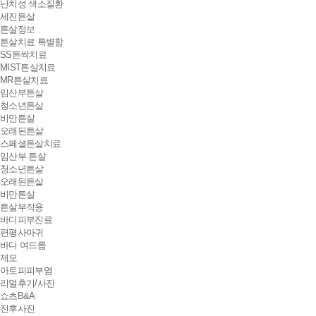
난치성 색소질환
세진튼살
튼살정보
튼살치료 특별함
SS튼싹치료
MIST튼살치료
MR튼살치료
임산부튼살
청소년튼살
비만튼살
오래된튼살
스페셜튼살치료
임산부 튼살
청소년튼살
오래된튼살
비만튼살
튼살부작용
바디피부진료
편평사마귀
바디 여드름
제모
아토피피부염
리얼후기/사진
쇼츠B&A
전후사진