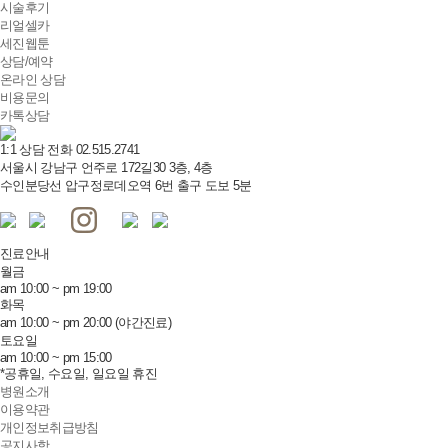
시술후기
리얼셀카
세진웹툰
상담/예약
온라인 상담
비용문의
카톡상담
1:1 상담 전화
02.515.2741
서울시 강남구 언주로 172길30 3층, 4층
수인분당선 압구정로데오역 6번 출구 도보 5분
진료안내
월
금
am 10:00 ~ pm 19:00
화
목
am 10:00 ~ pm 20:00 (야간진료)
토
요
일
am 10:00 ~ pm 15:00
*공휴일, 수요일, 일요일 휴진
병원소개
이용약관
개인정보취급방침
공지사항