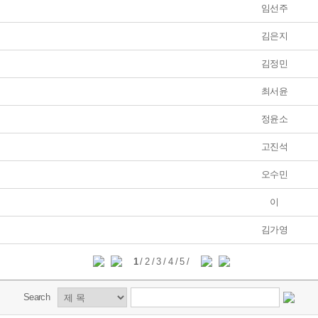
임선주
김은지
김정민
최서윤
정윤소
고진석
오수민
이
김가영
1
/
2
/
3
/
4
/
5
/
Search