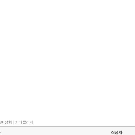
쁘띠성형
|
기타클리닉
목
작성자